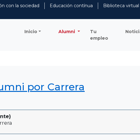
ón con la sociedad
Educación contínua
Biblioteca virtual
Inicio
Alumni
Tu
Notici
empleo
lumni por Carrera
ente)
rrera