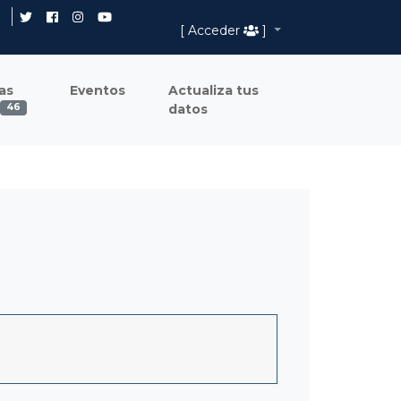
[ Acceder
]
as
Eventos
Actualiza tus
datos
46