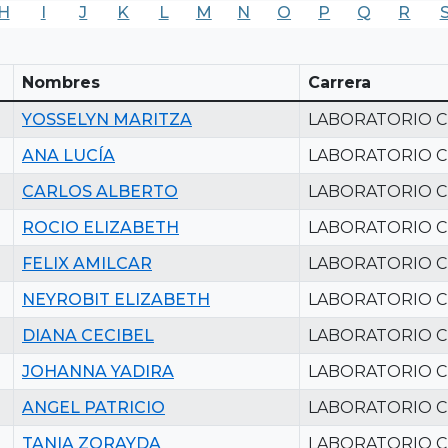
H
I
J
K
L
M
N
O
P
Q
R
Nombres
Carrera
YOSSELYN MARITZA
LABORATORIO C
ANA LUCÍA
LABORATORIO C
CARLOS ALBERTO
LABORATORIO C
ROCIO ELIZABETH
LABORATORIO C
FELIX AMILCAR
LABORATORIO C
NEYROBIT ELIZABETH
LABORATORIO C
DIANA CECIBEL
LABORATORIO C
JOHANNA YADIRA
LABORATORIO C
ANGEL PATRICIO
LABORATORIO C
TANIA ZORAYDA
LABORATORIO C