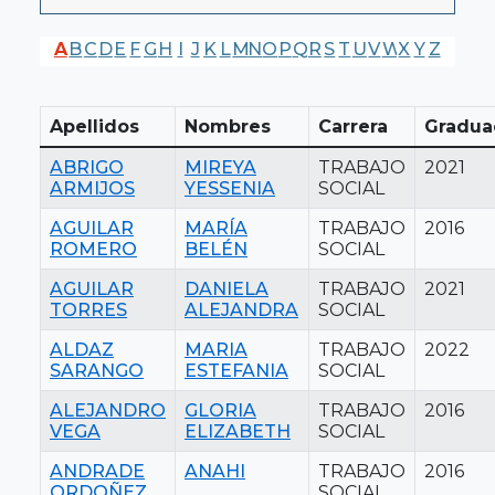
A
B
C
D
E
F
G
H
I
J
K
L
M
N
O
P
Q
R
S
T
U
V
W
X
Y
Z
Apellidos
Nombres
Carrera
Gradua
ABRIGO
MIREYA
TRABAJO
2021
ARMIJOS
YESSENIA
SOCIAL
AGUILAR
MARÍA
TRABAJO
2016
ROMERO
BELÉN
SOCIAL
AGUILAR
DANIELA
TRABAJO
2021
TORRES
ALEJANDRA
SOCIAL
ALDAZ
MARIA
TRABAJO
2022
SARANGO
ESTEFANIA
SOCIAL
ALEJANDRO
GLORIA
TRABAJO
2016
VEGA
ELIZABETH
SOCIAL
ANDRADE
ANAHI
TRABAJO
2016
ORDOÑEZ
SOCIAL