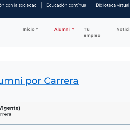
ón con la sociedad
Educación contínua
Biblioteca virtual
Inicio
Alumni
Tu
Notici
empleo
lumni por Carrera
Vigente)
rrera