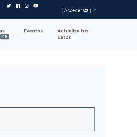
[ Acceder
]
as
Eventos
Actualiza tus
datos
46