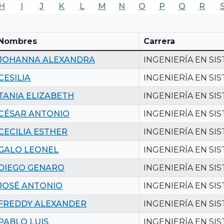
H
I
J
K
L
M
N
O
P
Q
R
Nombres
Carrera
JOHANNA ALEXANDRA
INGENIERÍA EN SI
CESILIA
INGENIERÍA EN SI
TANIA ELIZABETH
INGENIERÍA EN SI
CÉSAR ANTONIO
INGENIERÍA EN SI
CECILIA ESTHER
INGENIERÍA EN SI
GALO LEONEL
INGENIERÍA EN SI
DIEGO GENARO
INGENIERÍA EN SI
JOSÉ ANTONIO
INGENIERÍA EN SI
FREDDY ALEXANDER
INGENIERÍA EN SI
PABLO LUIS
INGENIERÍA EN SI