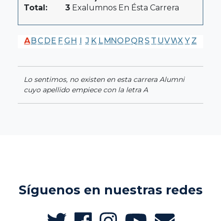
Total:
3
Exalumnos En Ésta Carrera
A
B
C
D
E
F
G
H
I
J
K
L
M
N
O
P
Q
R
S
T
U
V
W
X
Y
Z
Lo sentimos, no existen en esta carrera Alumni
cuyo apellido empiece con la letra A
Síguenos en nuestras redes