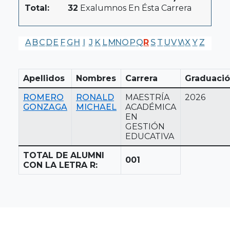
Total:
32
Exalumnos En Ésta Carrera
A
B
C
D
E
F
G
H
I
J
K
L
M
N
O
P
Q
R
S
T
U
V
W
X
Y
Z
Apellidos
Nombres
Carrera
Graduaci
ROMERO
RONALD
MAESTRÍA
2026
GONZAGA
MICHAEL
ACADÉMICA
EN
GESTIÓN
EDUCATIVA
TOTAL DE ALUMNI
001
CON LA LETRA R: