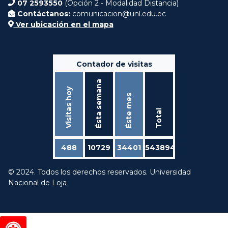
07 2593550
(Opción 2 - Modalidad Distancia)
Contáctanos:
comunicacion@unl.edu.ec
Ver ubicación en el mapa
Contador de visitas
Ésta semana
Visitas hoy
Éste mes
Total
488
10729
34401
543894
© 2024. Todos los derechos reservados. Universidad
Nacional de Loja