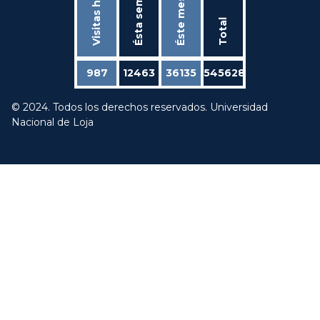
Ésta semana
Visitas hoy
Éste mes
Total
987
12463
36135
545628
© 2024. Todos los derechos reservados. Universidad
Nacional de Loja