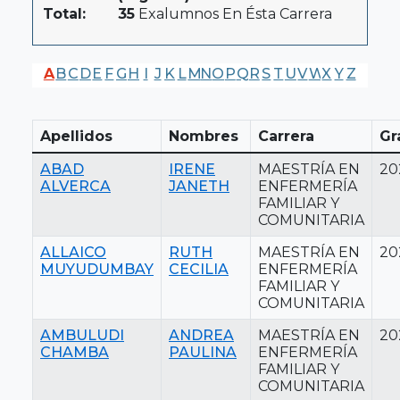
Total:
35
Exalumnos En Ésta Carrera
A
B
C
D
E
F
G
H
I
J
K
L
M
N
O
P
Q
R
S
T
U
V
W
X
Y
Z
Apellidos
Nombres
Carrera
Gr
ABAD
IRENE
MAESTRÍA EN
20
ALVERCA
JANETH
ENFERMERÍA
FAMILIAR Y
COMUNITARIA
ALLAICO
RUTH
MAESTRÍA EN
20
MUYUDUMBAY
CECILIA
ENFERMERÍA
FAMILIAR Y
COMUNITARIA
AMBULUDI
ANDREA
MAESTRÍA EN
20
CHAMBA
PAULINA
ENFERMERÍA
FAMILIAR Y
COMUNITARIA