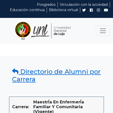
Posgrados
Vinculación con la sociedad
Educación contínua
Biblioteca virtual
Directorio de Alumni por
Carrera
MaestrÍa En EnfermerÍa
Carrera:
Familiar Y Comunitaria
(Vigente)