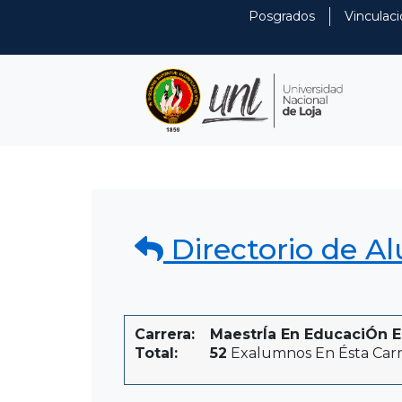
Posgrados
Vinculaci
Directorio de A
Carrera:
MaestrÍa En EducaciÓn Es
Total:
52
Exalumnos En Ésta Carr