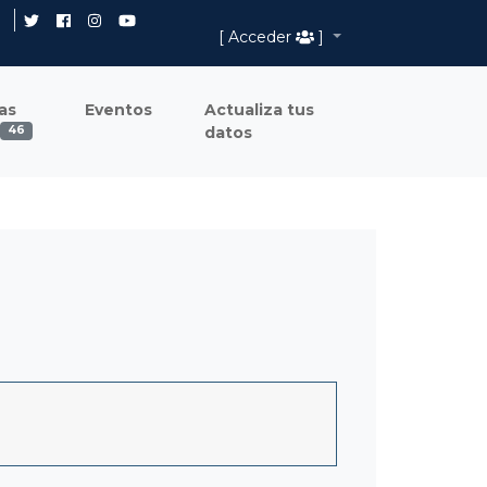
[ Acceder
]
as
Eventos
Actualiza tus
datos
46