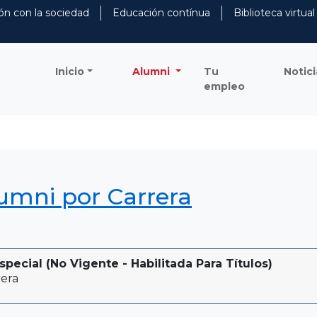
ón con la sociedad
Educación contínua
Biblioteca virtual
Inicio
Alumni
Tu
Notici
empleo
lumni por Carrera
pecial (No Vigente - Habilitada Para Títulos)
era