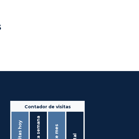
s
Contador de visitas
Ésta semana
Visitas hoy
Éste mes