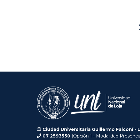
Ciudad Universitaria Guillermo Falconí - 
07 2593550
(Opción 1 - Modalidad Presencia