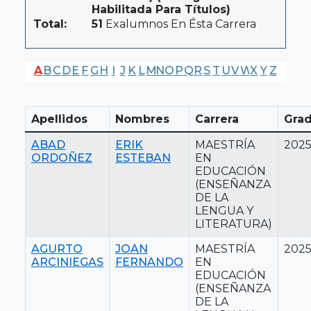
Habilitada Para Títulos)
Total:
51
Exalumnos En Ésta Carrera
A
B
C
D
E
F
G
H
I
J
K
L
M
N
O
P
Q
R
S
T
U
V
W
X
Y
Z
Apellidos
Nombres
Carrera
Gra
ABAD
ERIK
MAESTRÍA
202
ORDOÑEZ
ESTEBAN
EN
EDUCACIÓN
(ENSEÑANZA
DE LA
LENGUA Y
LITERATURA)
AGURTO
JOAN
MAESTRÍA
202
ARCINIEGAS
FERNANDO
EN
EDUCACIÓN
(ENSEÑANZA
DE LA