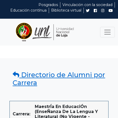
Posgrados
Vinculación con la sociedad
Educación contínua
Biblioteca virtual
Directorio de Alumni por
Carrera
MaestrÍa En EducaciÓn
(enseÑanza De La Lengua Y
Carrera:
Literatura) (No Vigente -