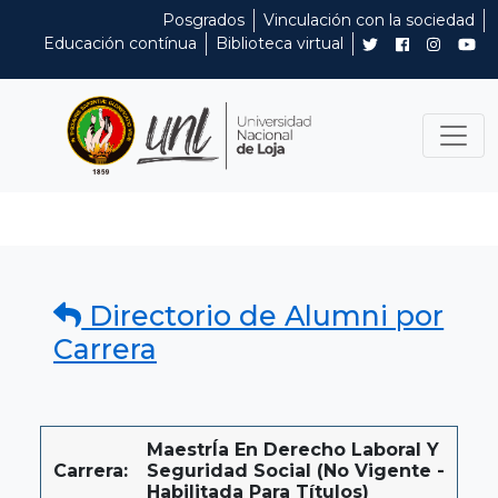
Posgrados
Vinculación con la sociedad
Educación contínua
Biblioteca virtual
Directorio de Alumni por
Carrera
MaestrÍa En Derecho Laboral Y
Carrera:
Seguridad Social (No Vigente -
Habilitada Para Títulos)