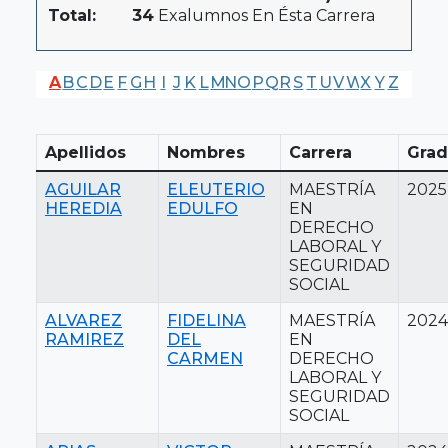
Total:
34
Exalumnos En Ésta Carrera
A
B
C
D
E
F
G
H
I
J
K
L
M
N
O
P
Q
R
S
T
U
V
W
X
Y
Z
Apellidos
Nombres
Carrera
Grad
AGUILAR
ELEUTERIO
MAESTRÍA
2025
HEREDIA
EDULFO
EN
DERECHO
LABORAL Y
SEGURIDAD
SOCIAL
ALVAREZ
FIDELINA
MAESTRÍA
2024
RAMIREZ
DEL
EN
CARMEN
DERECHO
LABORAL Y
SEGURIDAD
SOCIAL