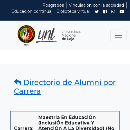
Posgrados
Vinculación con la sociedad
Educación contínua
Biblioteca virtual
Directorio de Alumni por
Carrera
MaestrÍa En EducaciÓn
(inclusiÓn Educativa Y
Carrera:
AtenciÓn A La Diversidad) (No