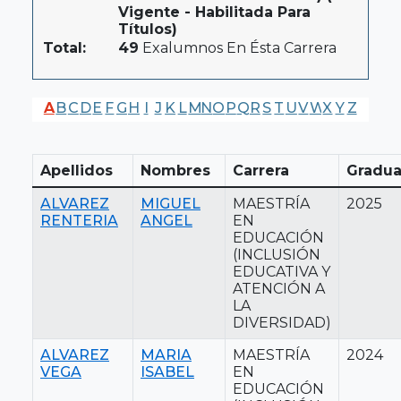
Vigente - Habilitada Para
Títulos)
Total:
49
Exalumnos En Ésta Carrera
A
B
C
D
E
F
G
H
I
J
K
L
M
N
O
P
Q
R
S
T
U
V
W
X
Y
Z
Apellidos
Nombres
Carrera
Gradua
ALVAREZ
MIGUEL
MAESTRÍA
2025
RENTERIA
ANGEL
EN
EDUCACIÓN
(INCLUSIÓN
EDUCATIVA Y
ATENCIÓN A
LA
DIVERSIDAD)
ALVAREZ
MARIA
MAESTRÍA
2024
VEGA
ISABEL
EN
EDUCACIÓN