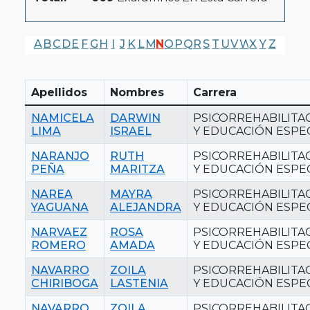
A
B
C
D
E
F
G
H
I
J
K
L
M
N
O
P
Q
R
S
T
U
V
W
X
Y
Z
Apellidos
Nombres
Carrera
NAMICELA
DARWIN
PSICORREHABILITA
LIMA
ISRAEL
Y EDUCACIÓN ESPE
NARANJO
RUTH
PSICORREHABILITA
PEÑA
MARITZA
Y EDUCACIÓN ESPE
NAREA
MAYRA
PSICORREHABILITA
YAGUANA
ALEJANDRA
Y EDUCACIÓN ESPE
NARVAEZ
ROSA
PSICORREHABILITA
ROMERO
AMADA
Y EDUCACIÓN ESPE
NAVARRO
ZOILA
PSICORREHABILITA
CHIRIBOGA
LASTENIA
Y EDUCACIÓN ESPE
NAVARRO
ZOILA
PSICORREHABILITA