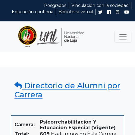
Posgrados
Vinculación con la sociedad
Educación contínua
Biblioteca virtual
Directorio de Alumni por
Carrera
Psicorrehabilitacion Y
Carrera:
Educación Especial (Vigente)
Total:
609
Exalumnos En Ésta Carrera