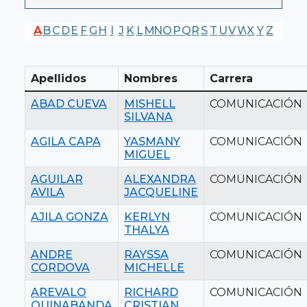
A
B
C
D
E
F
G
H
I
J
K
L
M
N
O
P
Q
R
S
T
U
V
W
X
Y
Z
Apellidos
Nombres
Carrera
ABAD CUEVA
MISHELL
COMUNICACIÓN
SILVANA
AGILA CAPA
YASMANY
COMUNICACIÓN
MIGUEL
AGUILAR
ALEXANDRA
COMUNICACIÓN
AVILA
JACQUELINE
AJILA GONZA
KERLYN
COMUNICACIÓN
THALYA
ANDRE
RAYSSA
COMUNICACIÓN
CORDOVA
MICHELLE
AREVALO
RICHARD
COMUNICACIÓN
QUINABANDA
CRISTIAN