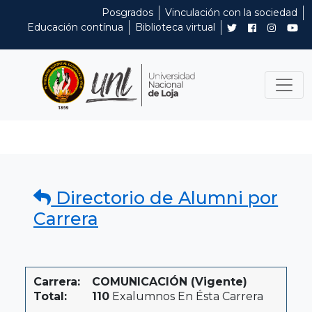
Posgrados
Vinculación con la sociedad
Educación contínua
Biblioteca virtual
Directorio de Alumni por
Carrera
Carrera:
COMUNICACIÓN (Vigente)
Total:
110
Exalumnos En Ésta Carrera