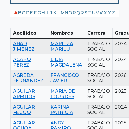
A
B
C
D
E
F
G
H
I
J
K
L
M
N
O
P
Q
R
S
T
U
V
W
X
Y
Z
Apellidos
Nombres
Carrera
Grad
ABAD
MARITZA
TRABAJO
2024
JIMENEZ
MARILU
SOCIAL
ACARO
LIDIA
TRABAJO
2024
PEREZ
MAGDALENA
SOCIAL
AGREDA
FRANCISCO
TRABAJO
2026
FERNANDEZ
JAVIER
SOCIAL
AGUILAR
MARIA DE
TRABAJO
2025
ARMIJOS
LOURDES
SOCIAL
AGUILAR
KARINA
TRABAJO
2024
FEIJOO
PATRICIA
SOCIAL
AGUILAR
ANDY
TRABAJO
2025
OCHOA
RAMIRO
SOCIAL