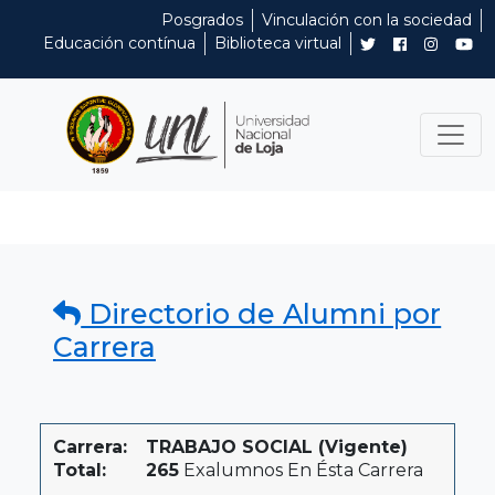
Posgrados
Vinculación con la sociedad
Educación contínua
Biblioteca virtual
Directorio de Alumni por
Carrera
Carrera:
TRABAJO SOCIAL (Vigente)
Total:
265
Exalumnos En Ésta Carrera