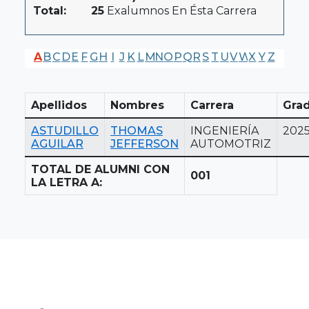
Total:
25
Exalumnos En Ésta Carrera
A
B
C
D
E
F
G
H
I
J
K
L
M
N
O
P
Q
R
S
T
U
V
W
X
Y
Z
Apellidos
Nombres
Carrera
Gra
ASTUDILLO
THOMAS
INGENIERÍA
202
AGUILAR
JEFFERSON
AUTOMOTRIZ
TOTAL DE ALUMNI CON
001
LA LETRA A: