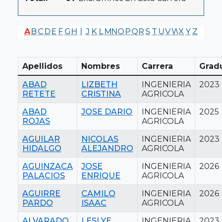
A
B
C
D
E
F
G
H
I
J
K
L
M
N
O
P
Q
R
S
T
U
V
W
X
Y
Z
Apellidos
Nombres
Carrera
Grad
ABAD
LIZBETH
INGENIERIA
2023
RETETE
CRISTINA
AGRICOLA
ABAD
JOSE DARIO
INGENIERIA
2025
ROJAS
AGRICOLA
AGUILAR
NICOLAS
INGENIERIA
2023
HIDALGO
ALEJANDRO
AGRICOLA
AGUINZACA
JOSE
INGENIERIA
2026
PALACIOS
ENRIQUE
AGRICOLA
AGUIRRE
CAMILO
INGENIERIA
2026
PARDO
ISAAC
AGRICOLA
ALVARADO
LESLYE
INGENIERIA
2023