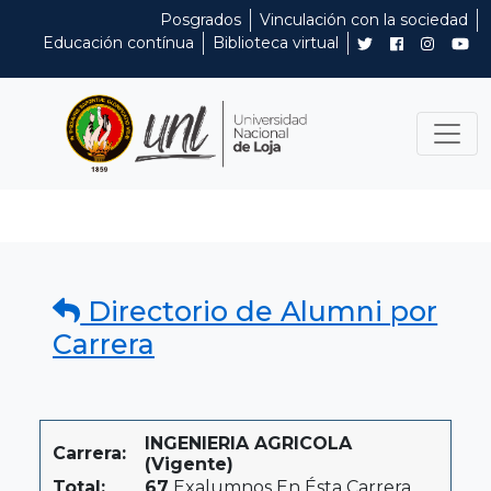
Posgrados
Vinculación con la sociedad
Educación contínua
Biblioteca virtual
Directorio de Alumni por
Carrera
INGENIERIA AGRICOLA
Carrera:
(Vigente)
Total:
67
Exalumnos En Ésta Carrera