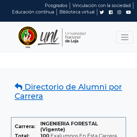
Posgrados
Vinculación con la sociedad
Educación contínua
Biblioteca virtual
Directorio de Alumni por
Carrera
INGENIERIA FORESTAL
Carrera:
(Vigente)
Total:
100
Exalumnos En Ésta Carrera