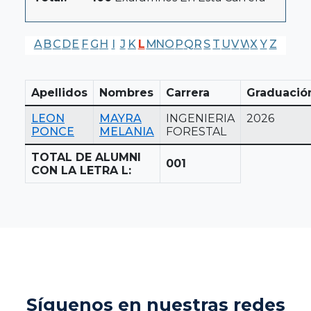
A
B
C
D
E
F
G
H
I
J
K
L
M
N
O
P
Q
R
S
T
U
V
W
X
Y
Z
Apellidos
Nombres
Carrera
Graduació
LEON
MAYRA
INGENIERIA
2026
PONCE
MELANIA
FORESTAL
TOTAL DE ALUMNI
001
CON LA LETRA L:
Síguenos en nuestras redes