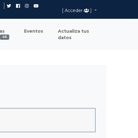
[ Acceder
]
as
Eventos
Actualiza tus
datos
46