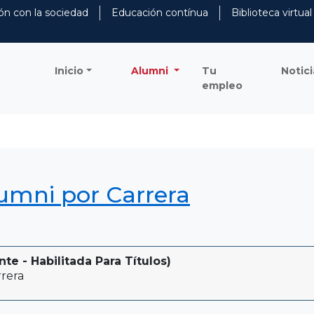
ón con la sociedad
Educación contínua
Biblioteca virtual
Inicio
Alumni
Tu
Notici
empleo
lumni por Carrera
 - Habilitada Para Títulos)
rera