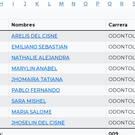
H
I
J
K
L
M
N
O
P
Q
R
Nombres
Carrera
ARELIS DEL CISNE
ODONTOL
EMILIANO SEBASTIAN
ODONTOL
NATHALIE ALEJANDRA
ODONTOL
MARYLIN ANABEL
ODONTOL
JHOMAIRA TATIANA
ODONTOL
PABLO FERNANDO
ODONTOL
SARA MISHEL
ODONTOL
MARIA SALOME
ODONTOL
JHOSELIN DEL CISNE
ODONTOL
:
009