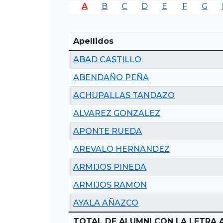
A
B
C
D
E
F
G
Apellidos
ABAD CASTILLO
ABENDAÑO PEÑA
ACHUPALLAS TANDAZO
ALVAREZ GONZALEZ
APONTE RUEDA
AREVALO HERNANDEZ
ARMIJOS PINEDA
ARMIJOS RAMON
AYALA AÑAZCO
TOTAL DE ALUMNI CON LA LETRA A