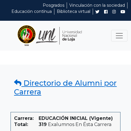
Posgrados
Vinculación con la sociedad
Educación contínua
Biblioteca virtual
Directorio de Alumni por
Carrera
Carrera:
EDUCACIÓN INICIAL (Vigente)
Total:
319
Exalumnos En Ésta Carrera