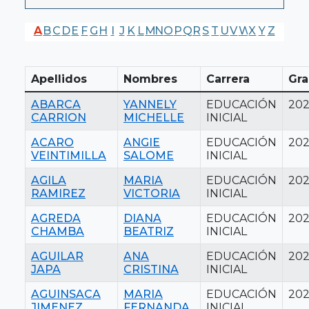
A
B
C
D
E
F
G
H
I
J
K
L
M
N
O
P
Q
R
S
T
U
V
W
X
Y
Z
Apellidos
Nombres
Carrera
Gra
ABARCA
YANNELY
EDUCACIÓN
20
CARRION
MICHELLE
INICIAL
ACARO
ANGIE
EDUCACIÓN
20
VEINTIMILLA
SALOME
INICIAL
AGILA
MARIA
EDUCACIÓN
20
RAMIREZ
VICTORIA
INICIAL
AGREDA
DIANA
EDUCACIÓN
20
CHAMBA
BEATRIZ
INICIAL
AGUILAR
ANA
EDUCACIÓN
20
JAPA
CRISTINA
INICIAL
AGUINSACA
MARIA
EDUCACIÓN
202
JIMENEZ
FERNANDA
INICIAL