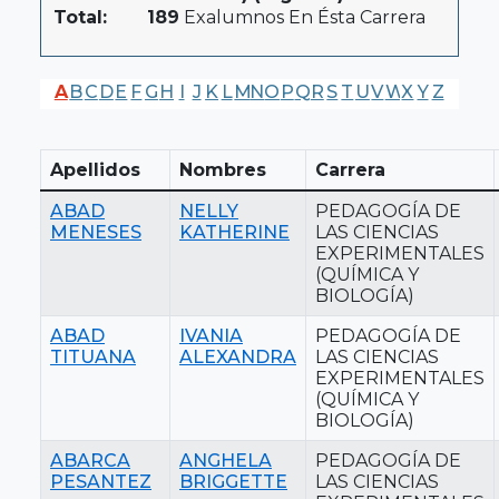
Total:
189
Exalumnos En Ésta Carrera
A
B
C
D
E
F
G
H
I
J
K
L
M
N
O
P
Q
R
S
T
U
V
W
X
Y
Z
Apellidos
Nombres
Carrera
ABAD
NELLY
PEDAGOGÍA DE
MENESES
KATHERINE
LAS CIENCIAS
EXPERIMENTALES
(QUÍMICA Y
BIOLOGÍA)
ABAD
IVANIA
PEDAGOGÍA DE
TITUANA
ALEXANDRA
LAS CIENCIAS
EXPERIMENTALES
(QUÍMICA Y
BIOLOGÍA)
ABARCA
ANGHELA
PEDAGOGÍA DE
PESANTEZ
BRIGGETTE
LAS CIENCIAS