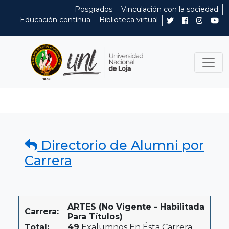
Posgrados
Vinculación con la sociedad
Educación contínua
Biblioteca virtual
Directorio de Alumni por
Carrera
ARTES (No Vigente - Habilitada
Carrera:
Para Títulos)
Total:
49
Exalumnos En Ésta Carrera