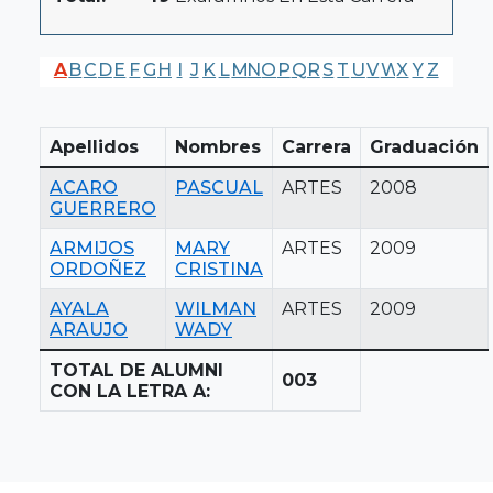
A
B
C
D
E
F
G
H
I
J
K
L
M
N
O
P
Q
R
S
T
U
V
W
X
Y
Z
Apellidos
Nombres
Carrera
Graduación
ACARO
PASCUAL
ARTES
2008
GUERRERO
ARMIJOS
MARY
ARTES
2009
ORDOÑEZ
CRISTINA
AYALA
WILMAN
ARTES
2009
ARAUJO
WADY
TOTAL DE ALUMNI
003
CON LA LETRA A: