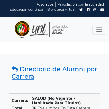
Posgrados
Vinculación con la sociedad
Educación contínua
Biblioteca virtual
Directorio de Alumni por
Carrera
SALUD (No Vigente -
Carrera:
Habilitada Para Títulos)
Total:
16
Exalumnos En Ésta Carrera