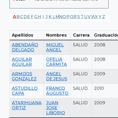
A
B
C
D
E
F
G
H
I
J
K
L
M
N
O
P
Q
R
S
T
U
V
W
X
Y
Z
Apellidos
Nombres
Carrera
Graduació
ABENDAÑO
MIGUEL
SALUD
2008
DELGADO
ANGEL
AGUILAR
OFELIA
SALUD
2008
AGUILAR
CARMITA
ARMIJOS
ANGEL
SALUD
2009
GONZALEZ
DE JESUS
ASTUDILLO
FRANCO
SALUD
2010
CAPA
AUGUSTO
ATARIHUANA
JUAN
SALUD
2009
ORTIZ
JOSE
LIBORIO