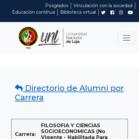
Posgrados
Vinculación con la sociedad
Educación contínua
Biblioteca virtual
Directorio de Alumni por
Carrera
FILOSOFIA Y CIENCIAS
SOCIOECONOMICAS (No
Carrera:
Vigente - Habilitada Para