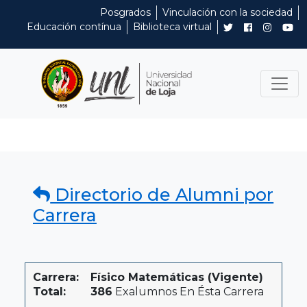
Posgrados
Vinculación con la sociedad
Educación contínua
Biblioteca virtual
Directorio de Alumni por
Carrera
Carrera:
Físico Matemáticas (Vigente)
Total:
386
Exalumnos En Ésta Carrera