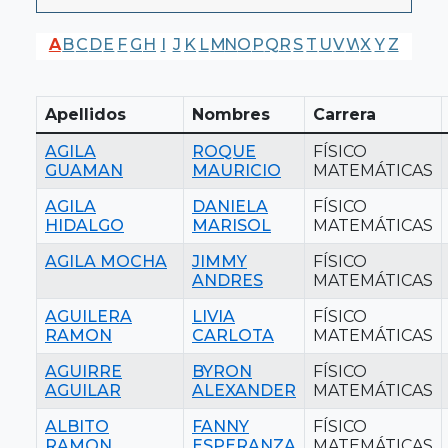
A
B
C
D
E
F
G
H
I
J
K
L
M
N
O
P
Q
R
S
T
U
V
W
X
Y
Z
Apellidos
Nombres
Carrera
AGILA
ROQUE
FÍSICO
GUAMAN
MAURICIO
MATEMÁTICAS
AGILA
DANIELA
FÍSICO
HIDALGO
MARISOL
MATEMÁTICAS
AGILA MOCHA
JIMMY
FÍSICO
ANDRES
MATEMÁTICAS
AGUILERA
LIVIA
FÍSICO
RAMON
CARLOTA
MATEMÁTICAS
AGUIRRE
BYRON
FÍSICO
AGUILAR
ALEXANDER
MATEMÁTICAS
ALBITO
FANNY
FÍSICO
RAMON
ESPERANZA
MATEMÁTICAS