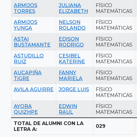
ARMIJOS
JULIANA
FÍSICO
TORRES
ELIZABETH
MATEMÁTICAS
ARMIJOS
NELSON
FÍSICO
YUNGA
ROLANDO
MATEMÁTICAS
ASTAI
EDISON
FÍSICO
BUSTAMANTE
RODRIGO
MATEMÁTICAS
ASTUDILLO
CESIBEL
FÍSICO
RUIZ
KATERINE
MATEMÁTICAS
AUCAPIÑA
FANNY
FÍSICO
TIGRE
MARIELA
MATEMÁTICAS
AVILA AGUIRRE
JORGE LUIS
FÍSICO
MATEMÁTICAS
AYORA
EDWIN
FÍSICO
QUIZHPE
RAUL
MATEMÁTICAS
TOTAL DE ALUMNI CON LA
029
LETRA A: