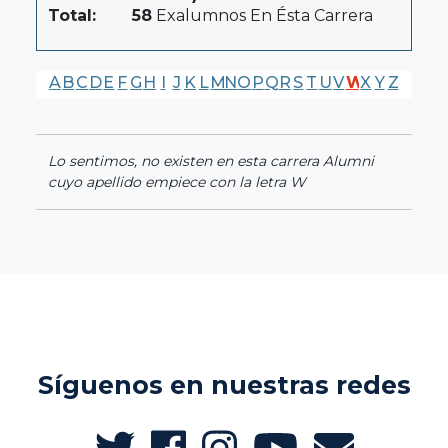
Total:
58
Exalumnos En Ésta Carrera
A
B
C
D
E
F
G
H
I
J
K
L
M
N
O
P
Q
R
S
T
U
V
W
X
Y
Z
Lo sentimos, no existen en esta carrera Alumni
cuyo apellido empiece con la letra W
Síguenos en nuestras redes