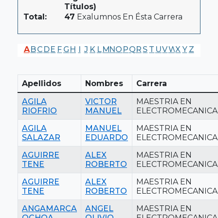
Títulos)
Total:
47
Exalumnos En Ésta Carrera
A
B
C
D
E
F
G
H
I
J
K
L
M
N
O
P
Q
R
S
T
U
V
W
X
Y
Z
Apellidos
Nombres
Carrera
AGILA
VICTOR
MAESTRIA EN
RIOFRIO
MANUEL
ELECTROMECANICA
AGILA
MANUEL
MAESTRIA EN
SALAZAR
EDUARDO
ELECTROMECANICA
AGUIRRE
ALEX
MAESTRIA EN
TENE
ROBERTO
ELECTROMECANICA
AGUIRRE
ALEX
MAESTRIA EN
TENE
ROBERTO
ELECTROMECANICA
ANGAMARCA
ANGEL
MAESTRIA EN
OCHOA
OLIVIO
ELECTROMECANICA