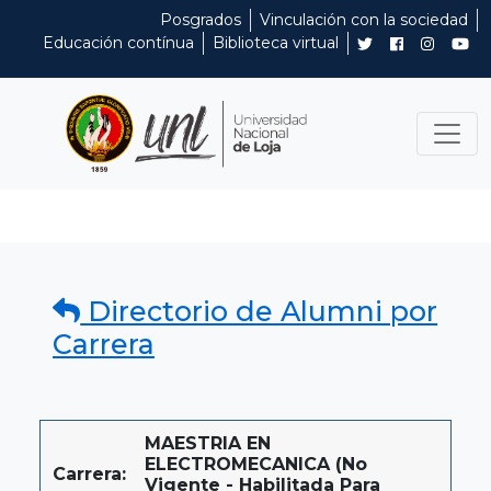
Posgrados
Vinculación con la sociedad
Educación contínua
Biblioteca virtual
Directorio de Alumni por
Carrera
MAESTRIA EN
ELECTROMECANICA (No
Carrera:
Vigente - Habilitada Para