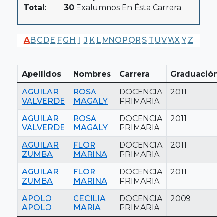
Total:
30
Exalumnos En Ésta Carrera
A
B
C
D
E
F
G
H
I
J
K
L
M
N
O
P
Q
R
S
T
U
V
W
X
Y
Z
Apellidos
Nombres
Carrera
Graduació
AGUILAR
ROSA
DOCENCIA
2011
VALVERDE
MAGALY
PRIMARIA
AGUILAR
ROSA
DOCENCIA
2011
VALVERDE
MAGALY
PRIMARIA
AGUILAR
FLOR
DOCENCIA
2011
ZUMBA
MARINA
PRIMARIA
AGUILAR
FLOR
DOCENCIA
2011
ZUMBA
MARINA
PRIMARIA
APOLO
CECILIA
DOCENCIA
2009
APOLO
MARIA
PRIMARIA