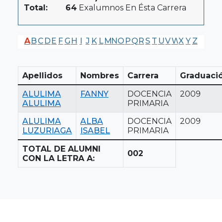
Total:
64
Exalumnos En Ésta Carrera
A
B
C
D
E
F
G
H
I
J
K
L
M
N
O
P
Q
R
S
T
U
V
W
X
Y
Z
Apellidos
Nombres
Carrera
Graduaci
ALULIMA
FANNY
DOCENCIA
2009
ALULIMA
PRIMARIA
ALULIMA
ALBA
DOCENCIA
2009
LUZURIAGA
ISABEL
PRIMARIA
TOTAL DE ALUMNI
002
CON LA LETRA A: