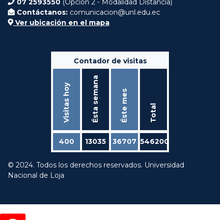
07 2593550
(Opción 2 - Modalidad Distancia)
Contáctanos:
comunicacion@unl.edu.ec
Ver ubicación en el mapa
Contador de visitas
Ésta semana
Visitas hoy
Éste mes
Total
400
13035
36707
546200
© 2024. Todos los derechos reservados. Universidad
Nacional de Loja