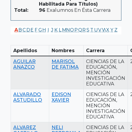
Habilitada Para Títulos)
Total:
96
Exalumnos En Ésta Carrera
A
B
C
D
E
F
G
H
I
J
K
L
M
N
O
P
Q
R
S
T
U
V
W
X
Y
Z
Apellidos
Nombres
Carrera
AGUILAR
MARISOL
CIENCIAS DE LA
ANAZCO
DE FATIMA
EDUCACIÓN,
MENCIÓN
INVESTIGACIÓN
EDUCATIVA
ALVARADO
EDISON
CIENCIAS DE LA
ASTUDILLO
XAVIER
EDUCACIÓN,
MENCIÓN
INVESTIGACIÓN
EDUCATIVA
ALVAREZ
NELI
CIENCIAS DE LA