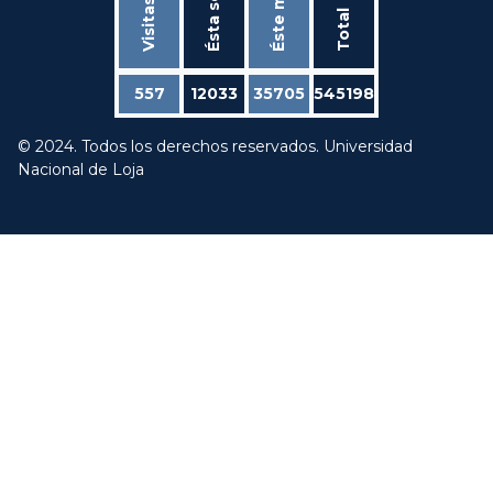
Visitas hoy
Éste mes
Total
557
12033
35705
545198
© 2024. Todos los derechos reservados. Universidad
Nacional de Loja