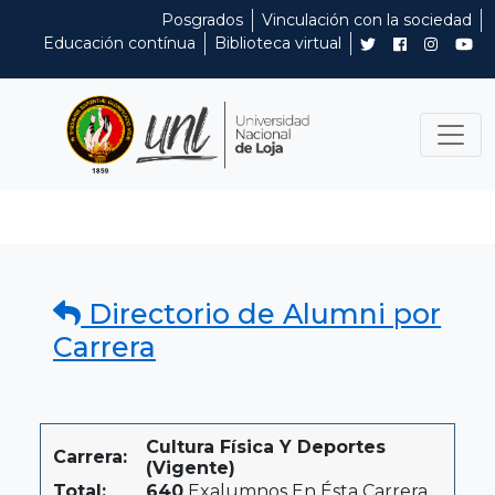
Posgrados
Vinculación con la sociedad
Educación contínua
Biblioteca virtual
Directorio de Alumni por
Carrera
Cultura Física Y Deportes
Carrera:
(Vigente)
Total:
640
Exalumnos En Ésta Carrera