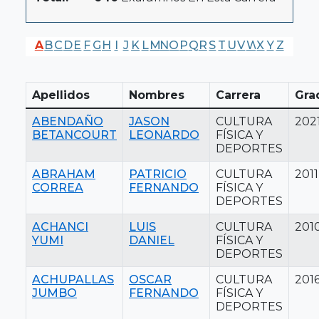
A
B
C
D
E
F
G
H
I
J
K
L
M
N
O
P
Q
R
S
T
U
V
W
X
Y
Z
Apellidos
Nombres
Carrera
Gra
ABENDAÑO
JASON
CULTURA
202
BETANCOURT
LEONARDO
FÍSICA Y
DEPORTES
ABRAHAM
PATRICIO
CULTURA
2011
CORREA
FERNANDO
FÍSICA Y
DEPORTES
ACHANCI
LUIS
CULTURA
201
YUMI
DANIEL
FÍSICA Y
DEPORTES
ACHUPALLAS
OSCAR
CULTURA
201
JUMBO
FERNANDO
FÍSICA Y
DEPORTES