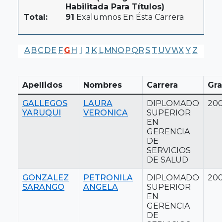
Habilitada Para Títulos)
Total:
91
Exalumnos En Ésta Carrera
A
B
C
D
E
F
G
H
I
J
K
L
M
N
O
P
Q
R
S
T
U
V
W
X
Y
Z
Apellidos
Nombres
Carrera
Gr
GALLEGOS
LAURA
DIPLOMADO
20
YARUQUI
VERONICA
SUPERIOR
EN
GERENCIA
DE
SERVICIOS
DE SALUD
GONZALEZ
PETRONILA
DIPLOMADO
20
SARANGO
ANGELA
SUPERIOR
EN
GERENCIA
DE