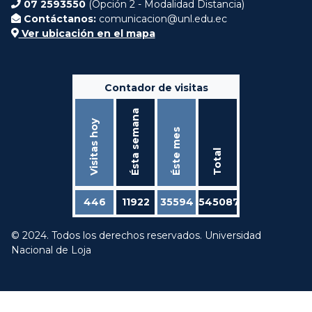
07 2593550
(Opción 2 - Modalidad Distancia)
Contáctanos:
comunicacion@unl.edu.ec
Ver ubicación en el mapa
Contador de visitas
Ésta semana
Visitas hoy
Éste mes
Total
446
11922
35594
545087
© 2024. Todos los derechos reservados. Universidad
Nacional de Loja