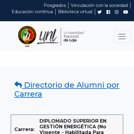
Posgrados
Vinculación con la sociedad
Educación contínua
Biblioteca virtual
Directorio de Alumni por
Carrera
DIPLOMADO SUPERIOR EN
GESTIÓN ENERGÉTICA (No
Carrera:
Vigente - Habilitada Para