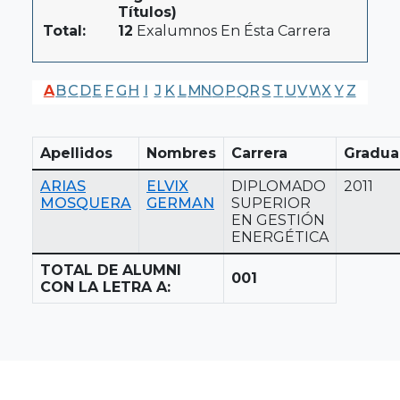
Títulos)
Total:
12
Exalumnos En Ésta Carrera
A
B
C
D
E
F
G
H
I
J
K
L
M
N
O
P
Q
R
S
T
U
V
W
X
Y
Z
Apellidos
Nombres
Carrera
Gradua
ARIAS
ELVIX
DIPLOMADO
2011
MOSQUERA
GERMAN
SUPERIOR
EN GESTIÓN
ENERGÉTICA
TOTAL DE ALUMNI
001
CON LA LETRA A: