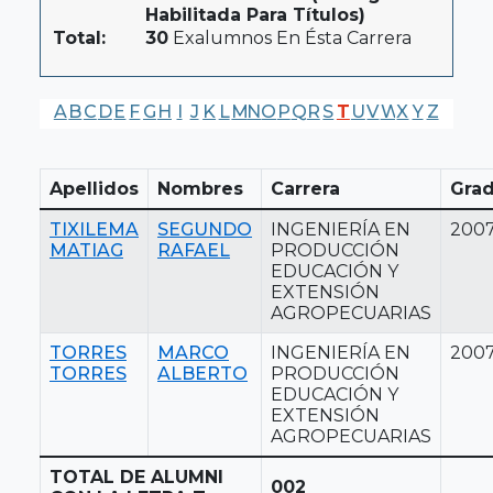
Habilitada Para Títulos)
Total:
30
Exalumnos En Ésta Carrera
A
B
C
D
E
F
G
H
I
J
K
L
M
N
O
P
Q
R
S
T
U
V
W
X
Y
Z
Apellidos
Nombres
Carrera
Gra
TIXILEMA
SEGUNDO
INGENIERÍA EN
200
MATIAG
RAFAEL
PRODUCCIÓN
EDUCACIÓN Y
EXTENSIÓN
AGROPECUARIAS
TORRES
MARCO
INGENIERÍA EN
200
TORRES
ALBERTO
PRODUCCIÓN
EDUCACIÓN Y
EXTENSIÓN
AGROPECUARIAS
TOTAL DE ALUMNI
002