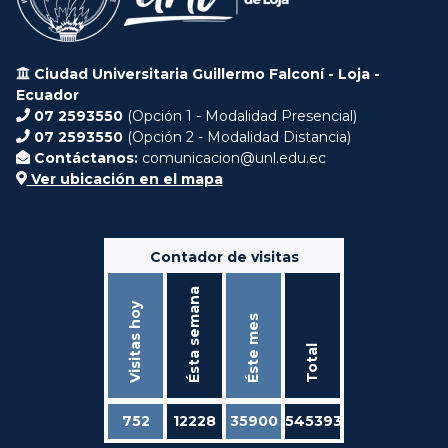
Ciudad Universitaria Guillermo Falconí - Loja -
Ecuador
07 2593550
(Opción 1 - Modalidad Presencial)
07 2593550
(Opción 2 - Modalidad Distancia)
Contáctanos:
comunicacion@unl.edu.ec
Ver ubicación en el mapa
Contador de visitas
Ésta semana
Visitas hoy
Éste mes
Total
752
12228
35900
545393