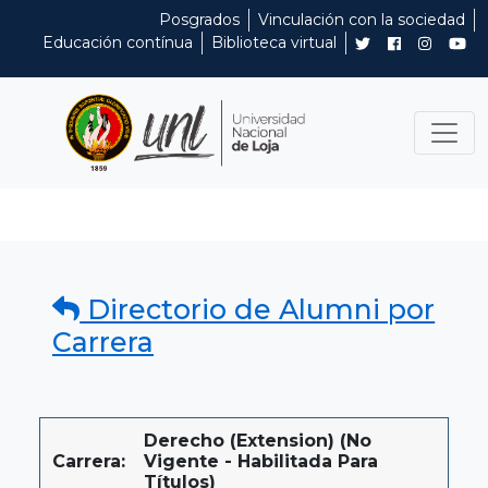
Posgrados
Vinculación con la sociedad
Educación contínua
Biblioteca virtual
Directorio de Alumni por
Carrera
Derecho (extension) (No
Carrera:
Vigente - Habilitada Para
Títulos)