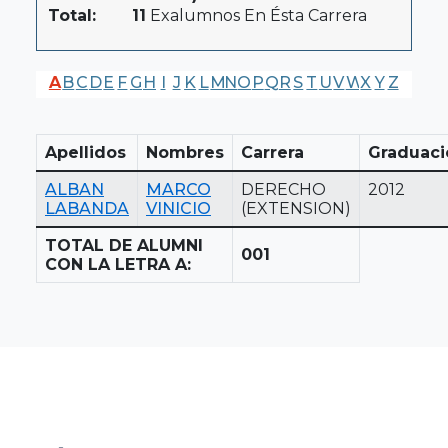
Total:
11
Exalumnos En Ésta Carrera
A
B
C
D
E
F
G
H
I
J
K
L
M
N
O
P
Q
R
S
T
U
V
W
X
Y
Z
Apellidos
Nombres
Carrera
Graduaci
ALBAN
MARCO
DERECHO
2012
LABANDA
VINICIO
(EXTENSION)
TOTAL DE ALUMNI
001
CON LA LETRA A: