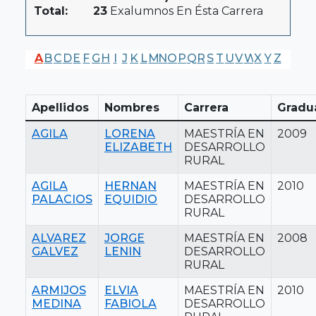
Total:
23
Exalumnos En Ésta Carrera
A
B
C
D
E
F
G
H
I
J
K
L
M
N
O
P
Q
R
S
T
U
V
W
X
Y
Z
Apellidos
Nombres
Carrera
Gradu
AGILA
LORENA
MAESTRÍA EN
2009
ELIZABETH
DESARROLLO
RURAL
AGILA
HERNAN
MAESTRÍA EN
2010
PALACIOS
EQUIDIO
DESARROLLO
RURAL
ALVAREZ
JORGE
MAESTRÍA EN
2008
GALVEZ
LENIN
DESARROLLO
RURAL
ARMIJOS
ELVIA
MAESTRÍA EN
2010
MEDINA
FABIOLA
DESARROLLO