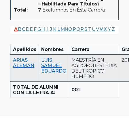
- Habilitada Para Títulos)
Total:
7
Exalumnos En Ésta Carrera
A
B
C
D
E
F
G
H
I
J
K
L
M
N
O
P
Q
R
S
T
U
V
W
X
Y
Z
Apellidos
Nombres
Carrera
Gr
ARIAS
LUIS
MAESTRÍA EN
201
ALEMAN
SAMUEL
AGROFORESTERIA
EDUARDO
DEL TROPICO
HUMEDO
TOTAL DE ALUMNI
001
CON LA LETRA A: