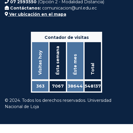
07 2593550
(Opción 2 - Modalidad Distancia)
Contáctanos:
comunicacion@unl.edu.ec
Ver ubicación en el mapa
Contador de visitas
Ésta semana
Visitas hoy
Éste mes
Total
363
7067
38644
548137
© 2024. Todos los derechos reservados. Universidad
Nacional de Loja