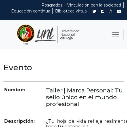
Posgrados
Vinculación con la sociedad
Educación contínua
Biblioteca virtual
Evento
Nombre:
Taller | Marca Personal: Tu
sello único en el mundo
profesional
Descripción:
¿Tu hoja de vida refleja realment
todo tu potencial?