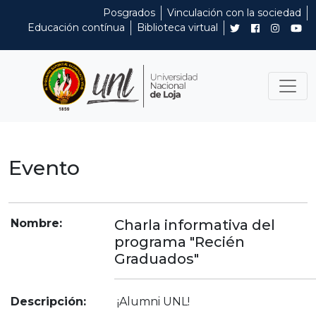
Posgrados
Vinculación con la sociedad
Educación contínua
Biblioteca virtual
Evento
Nombre:
Charla informativa del
programa "Recién
Graduados"
Descripción:
¡Alumni UNL!