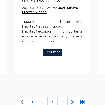
de Software Java
2025-03-19 08:55:23, Por
Daysi Mireya
Erreyes Pinzón
Trabajo hashtag#remoto
hashtag#javaSpringboot
hashtag#ecuador ¡Importante
empresa de la ciudad de Quito, esta
en búsqueda de un...
Leer más
1
2
3
4