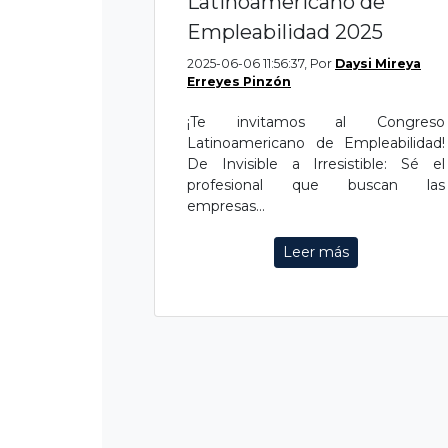
Latinoamericano de
Empleabilidad 2025
2025-06-06 11:56:37, Por
Daysi Mireya
Erreyes Pinzón
¡Te invitamos al Congreso
Latinoamericano de Empleabilidad!
De Invisible a Irresistible: Sé el
profesional que buscan las
empresas...
Leer más