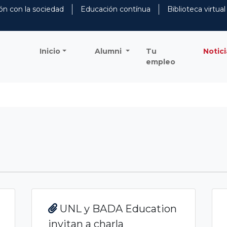
ón con la sociedad
Educación contínua
Biblioteca virtual
Inicio
Alumni
Tu
Notici
empleo
UNL y BADA Education
invitan a charla