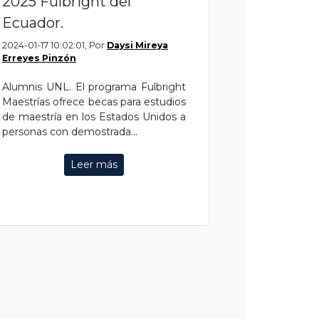
2025 Fulbright del
Ecuador.
2024-01-17 10:02:01, Por
Daysi Mireya
Erreyes Pinzón
Alumnis UNL. El programa Fulbright
Maestrías ofrece becas para estudios
de maestría en los Estados Unidos a
personas con demostrada...
Leer más