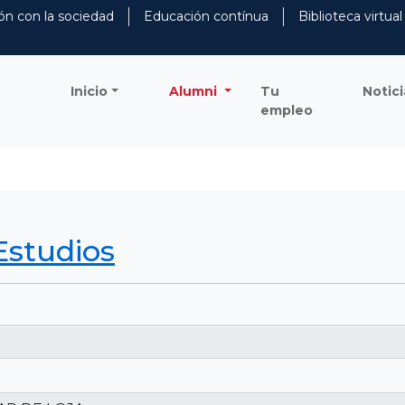
ón con la sociedad
Educación contínua
Biblioteca virtual
Inicio
Alumni
Tu
Notici
empleo
Estudios