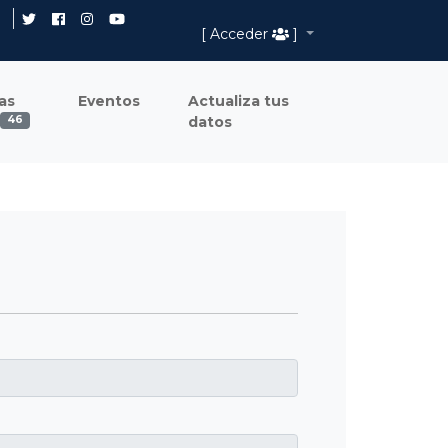
[ Acceder
]
as
Eventos
Actualiza tus
datos
46