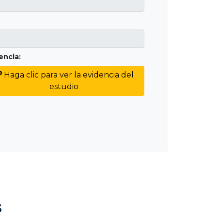
encia:
Haga clic para ver la evidencia del
estudio
s