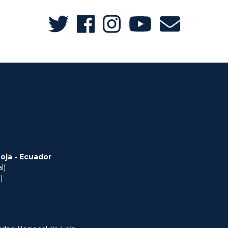
Loja - Ecuador
l)
)