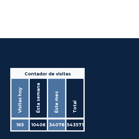
Contador de visitas
Ésta semana
Visitas hoy
Éste mes
Total
165
10406
34078
543571