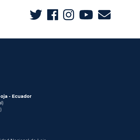
Loja - Ecuador
l)
)