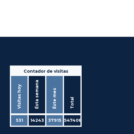
Contador de visitas
Ésta semana
Visitas hoy
Éste mes
Total
531
14243
37915
547408