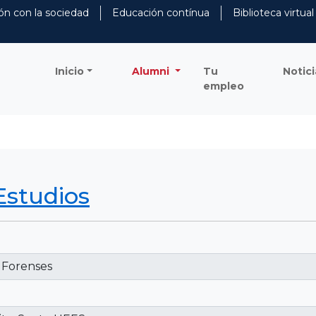
ón con la sociedad
Educación contínua
Biblioteca virtual
Inicio
Alumni
Tu
Notici
empleo
Estudios