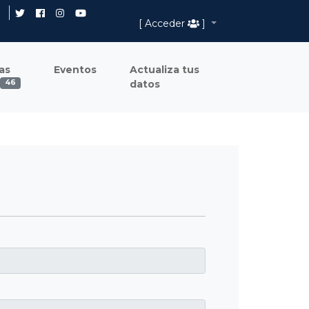
[ Acceder
]
as
Eventos
Actualiza tus
datos
46