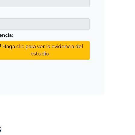
encia:
Haga clic para ver la evidencia del
estudio
s