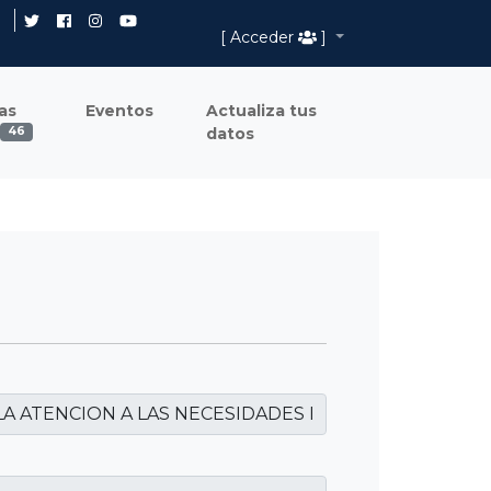
[ Acceder
]
as
Eventos
Actualiza tus
datos
46