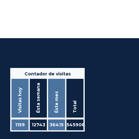
Contador de visitas
Ésta semana
Visitas hoy
Éste mes
Total
1159
12743
36415
545908