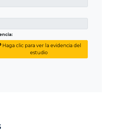
encia:
Haga clic para ver la evidencia del
estudio
s