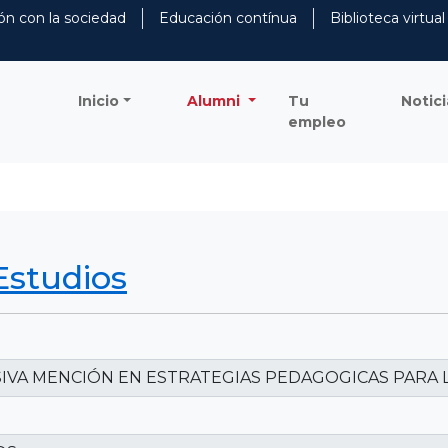
ón con la sociedad
Educación contínua
Biblioteca virtual
Inicio
Alumni
Tu
Notici
empleo
Estudios