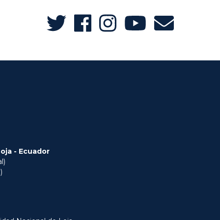
Loja - Ecuador
l)
)