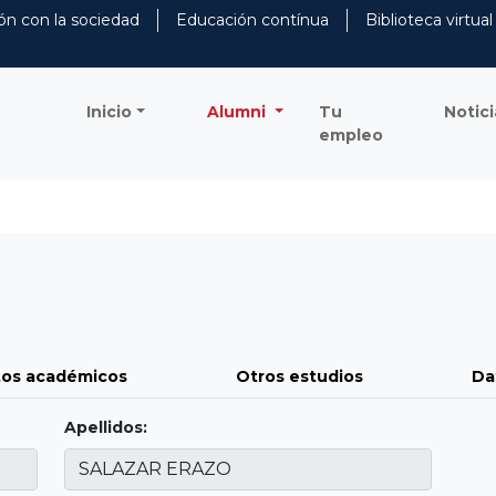
ón con la sociedad
Educación contínua
Biblioteca virtual
Inicio
Alumni
Tu
Notici
empleo
os académicos
Otros estudios
Da
Apellidos: