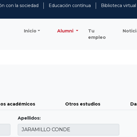
ón con la sociedad
Educación contínua
Biblioteca virtual
Inicio
Alumni
Tu
Notici
empleo
os académicos
Otros estudios
Da
Apellidos: