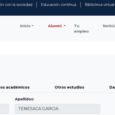
ón con la sociedad
Educación contínua
Biblioteca virtual
Inicio
Alumni
Tu
Notici
empleo
os académicos
Otros estudios
Da
Apellidos: