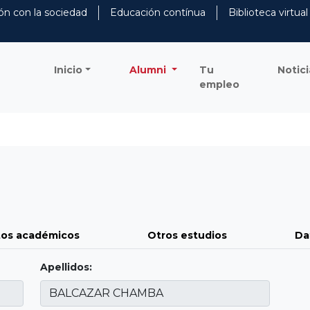
ón con la sociedad
Educación contínua
Biblioteca virtual
Inicio
Alumni
Tu
Notici
empleo
os académicos
Otros estudios
Da
Apellidos: