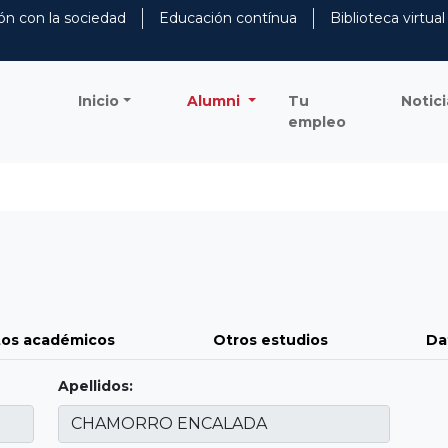
ón con la sociedad
Educación contínua
Biblioteca virtual
Inicio
Alumni
Tu
Notici
empleo
os académicos
Otros estudios
Da
Apellidos: