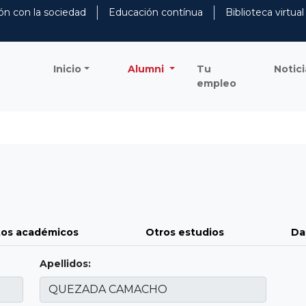
ón con la sociedad
Educación contínua
Biblioteca virtual
Inicio
Alumni
Tu
Notici
empleo
os académicos
Otros estudios
Da
Apellidos: