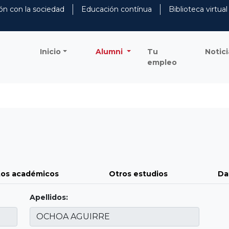
ón con la sociedad
Educación contínua
Biblioteca virtual
Inicio
Alumni
Tu
Notici
empleo
os académicos
Otros estudios
Da
Apellidos: