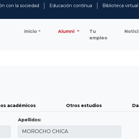
ón con la sociedad
Educación contínua
Biblioteca virtual
Inicio
Alumni
Tu
Notici
empleo
os académicos
Otros estudios
Da
Apellidos: