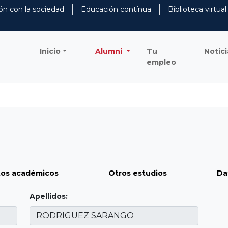
ón con la sociedad
Educación contínua
Biblioteca virtual
Inicio
Alumni
Tu
Notici
empleo
os académicos
Otros estudios
Da
Apellidos: